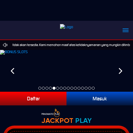
ermainan tidak akan tersedia. Kami memohon maaf atas ketidaknyamanan yang mungkin ditimbulka
Daftar
Masuk
JACKPOT
PLAY