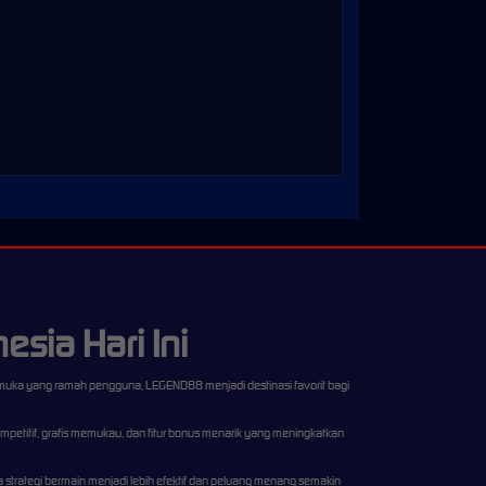
sia Hari Ini
muka yang ramah pengguna, LEGEND88 menjadi destinasi favorit bagi
petitif, grafis memukau, dan fitur bonus menarik yang meningkatkan
rategi bermain menjadi lebih efektif dan peluang menang semakin