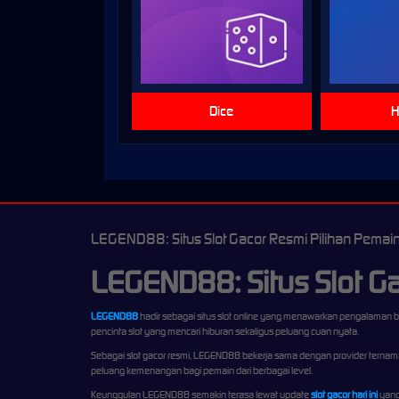
Dice
H
LEGEND88: Situs Slot Gacor Resmi Pilihan Pemain 
LEGEND88: Situs Slot Ga
LEGEND88
hadir sebagai situs slot online yang menawarkan pengalaman
pencinta slot yang mencari hiburan sekaligus peluang cuan nyata.
Sebagai slot gacor resmi, LEGEND88 bekerja sama dengan provider ternama
peluang kemenangan bagi pemain dari berbagai level.
Keunggulan LEGEND88 semakin terasa lewat update
slot gacor hari ini
yang