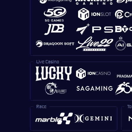
Live Casino
Race
To