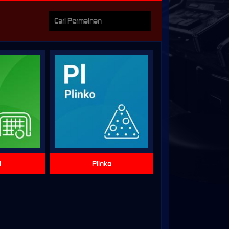
l
Plinko