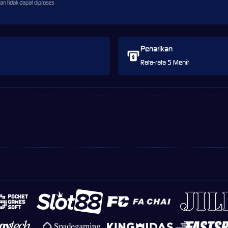
an tidak dapat diproses
Penarikan
Rata-rata 5 Menit