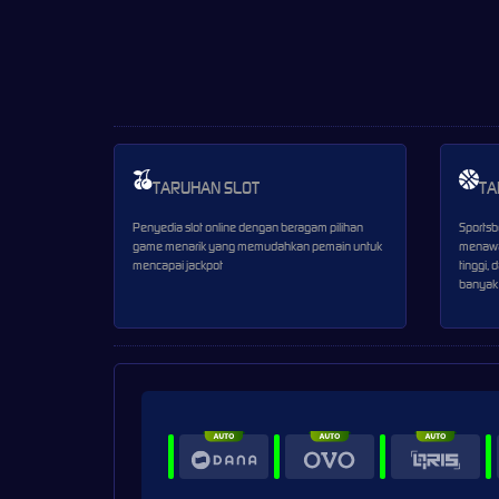
TARUHAN SLOT
TA
Penyedia slot online dengan beragam pilihan
Sportsb
game menarik yang memudahkan pemain untuk
menawar
mencapai jackpot
tinggi,
banyak 