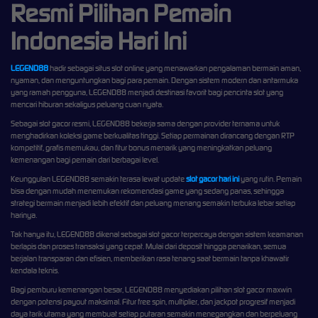
Resmi Pilihan Pemain
Indonesia Hari Ini
LEGEND88
hadir sebagai situs slot online yang menawarkan pengalaman bermain aman,
nyaman, dan menguntungkan bagi para pemain. Dengan sistem modern dan antarmuka
yang ramah pengguna, LEGEND88 menjadi destinasi favorit bagi pencinta slot yang
mencari hiburan sekaligus peluang cuan nyata.
Sebagai slot gacor resmi, LEGEND88 bekerja sama dengan provider ternama untuk
menghadirkan koleksi game berkualitas tinggi. Setiap permainan dirancang dengan RTP
kompetitif, grafis memukau, dan fitur bonus menarik yang meningkatkan peluang
kemenangan bagi pemain dari berbagai level.
Keunggulan LEGEND88 semakin terasa lewat update
slot gacor hari ini
yang rutin. Pemain
bisa dengan mudah menemukan rekomendasi game yang sedang panas, sehingga
strategi bermain menjadi lebih efektif dan peluang menang semakin terbuka lebar setiap
harinya.
Tak hanya itu, LEGEND88 dikenal sebagai slot gacor terpercaya dengan sistem keamanan
berlapis dan proses transaksi yang cepat. Mulai dari deposit hingga penarikan, semua
berjalan transparan dan efisien, memberikan rasa tenang saat bermain tanpa khawatir
kendala teknis.
Bagi pemburu kemenangan besar, LEGEND88 menyediakan pilihan slot gacor maxwin
dengan potensi payout maksimal. Fitur free spin, multiplier, dan jackpot progresif menjadi
daya tarik utama yang membuat setiap putaran semakin menegangkan dan berpeluang