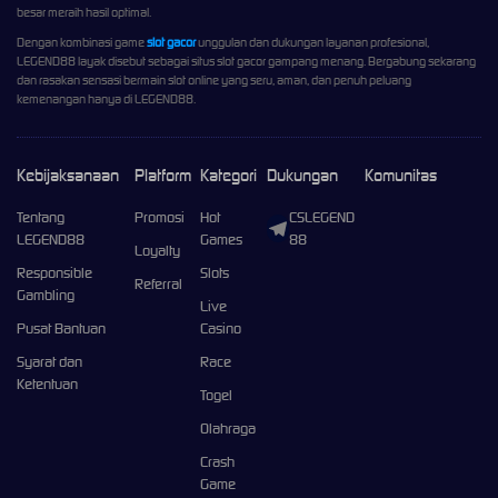
besar meraih hasil optimal.
Dengan kombinasi game
slot gacor
unggulan dan dukungan layanan profesional,
LEGEND88 layak disebut sebagai situs slot gacor gampang menang. Bergabung sekarang
dan rasakan sensasi bermain slot online yang seru, aman, dan penuh peluang
kemenangan hanya di LEGEND88.
Kebijaksanaan
Platform
Kategori
Dukungan
Komunitas
Tentang
Promosi
Hot
CSLEGEND
LEGEND88
Games
88
Loyalty
Responsible
Slots
Referral
Gambling
Live
Pusat Bantuan
Casino
Syarat dan
Race
Ketentuan
Togel
Olahraga
Crash
Game