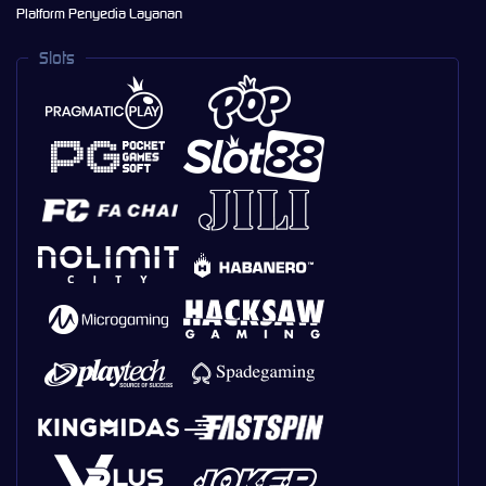
Platform Penyedia Layanan
Slots