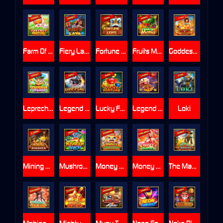
Farm Of Fortune
Fiery Lava
Fortune Lions
Fruits Mania
Goddess Of Egypt
Leprechaun Bonanza
Legend Of Eagle
Lucky Fortune
Legend of Nian
Loki
Mining Bonanza
Mushroom Bandit
Money Dragon
Money Empire
The Maya Myth